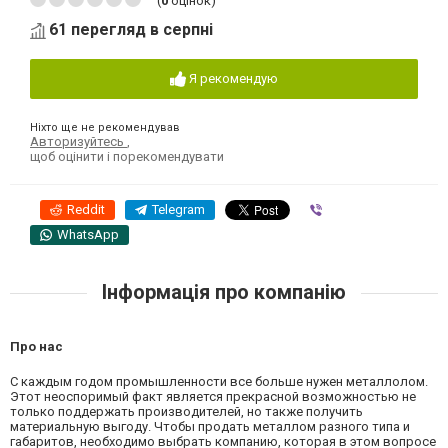
(
0
оцінок)
61 перегляд в серпні
Я рекомендую
Ніхто ще не рекомендував
Авторизуйтесь
,
щоб оцінити і порекомендувати
Reddit
Telegram
Viber
WhatsApp
Інформація про компанію
Про нас
С каждым годом промышленности все больше нужен металлолом.
Этот неоспоримый факт является прекрасной возможностью не
только поддержать производителей, но также получить
материальную выгоду. Чтобы продать металлом разного типа и
габаритов, необходимо выбрать компанию, которая в этом вопросе