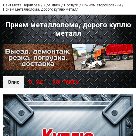
Сайт міста Чернігова
Довідник
Послуги
Прийом вторсировини
Прием металлолома, дорого куплю металл
Прием металлолома, дорого куплю
металл
Опис
О НАС
КОНТАКТЫ